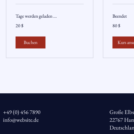
Tage werden geladen ...
Beendet
20
80
20 $
80 $
US-
US-
Dollar
Dollar
Buchen
Kurs ans
Gizzheads Hamburg Listen to King Gizza
+49 (0) 456 7890
Große Elbs
info@website.de
22767 Ham
Deutschla