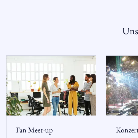
Unse
Fan Meet-up
Konzer